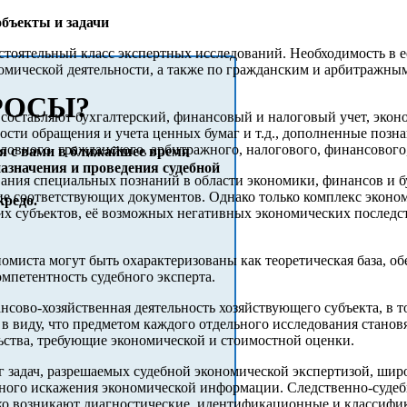
бъекты и задачи
стоятельный класс экспертных исследований. Необходимость в е
номической деятельности, а также по гражданским и арбитражным
РОСЫ?
составляют бухгалтерский, финансовый и налоговый учет, экон
ности обращения и учета ценных бумаг и т.д., дополненные позн
оловного, гражданского, арбитражного, налогового, финансового
я с вами в ближайшее время
значения и проведения судебной
ния специальных познаний в области экономики, финансов и бух
ение соответствующих документов. Однако только комплекс эко
кредо.
их субъектов, её возможных негативных экономических последс
омиста могут быть охарактеризованы как теоретическая база, о
омпетентность судебного эксперта.
сово-хозяйственная деятельность хозяйствующего субъекта, в т
 в виду, что предметом каждого отдельного исследования стано
льства, требующие экономической и стоимостной оценки.
 задач, разрешаемых судебной экономической экспертизой, широ
нного искажения экономической информации. Следственно-судебн
едко возникают диагностические, идентификационные и классиф