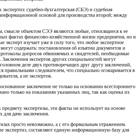
экспертиз: судебно-бухгалтерская (СБЭ) и судебная
я информационной основой для производства второй; между
ом, смысле объектом СЭЭ являются любые, относящиеся к ее
тных фактах финансово-хозяйственной жизни предприятия, но и
е эксперт изучает уже в силу того, что любое экспертное
могут содержать: постановления об изъятии документов и
 протоколы допросов обвиняемых и свидетелей, необходимые
. Заключения экспертов других специальностей могут
уголовном деле двух противоречащих друг другу заключений,
ся правильными следователем, что специально оговаривается в
ователя, а не экспертов.
боснованное заключение не только на основании всестороннего
ано только на показаниях указанных лиц, так как оценка их
предмету экспертизы, эти факты он использует на основе
х для дачи заключения.
тизах просто невозможно, а с его формальным отражением.
тве экспертиз, составляют единую информационную базу для