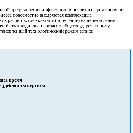
пособ представления информации в последнее время получил
оцесса повсеместно внедряются комплексные
х расчётов, где указание (поручение) на перечисление
лжен быть закодирован согласно общегосударственному
установленный технологический режим записи.
йшее время
судебной экспертизы