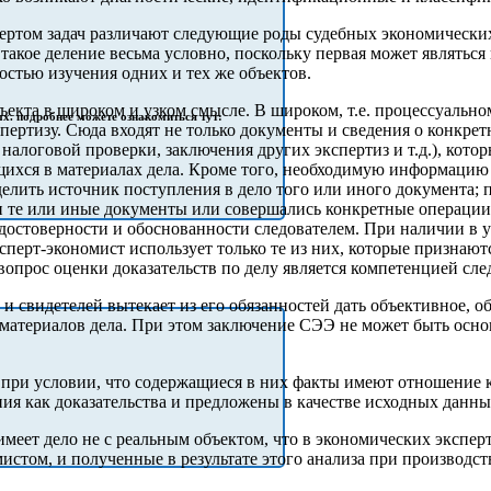
ертом задач различают следующие роды судебных экономических 
такое деление весьма условно, поскольку первая может являтьс
остью изучения одних и тех же объектов.
ъекта в широком и узком смысле. В широком, т.е. процессуальн
х. подробнее можете ознакомиться тут:
пертизу. Сюда входят не только документы и сведения о конкре
алоговой проверки, заключения других экспертиз и т.д.), которы
щихся в материалах дела. Кроме того, необходимую информацию 
елить источник поступления в дело того или иного документа;
ли те или иные документы или совершались конкретные операции
 достоверности и обоснованности следователем. При наличии в 
сперт-экономист использует только те из них, которые признают
опрос оценки доказательств по делу является компетенцией след
 свидетелей вытекает из его обязанностей дать объективное, о
материалов дела. При этом заключение СЭЭ не может быть основ
при условии, что содержащиеся в них факты имеют отношение к 
ия как доказательства и предложены в качестве исходных данны
имеет дело не с реальным объектом, что в экономических экспер
истом, и полученные в результате этого анализа при производс