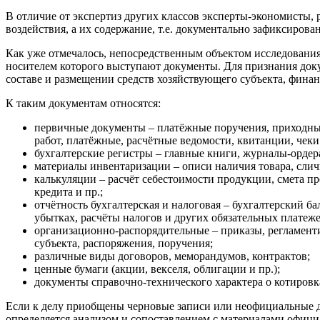
В отличие от экспертиз других классов эксперты-экономисты,
воздействия, а их содержание, т.е. документально зафиксиро
Как уже отмечалось, непосредственным объектом исследовани
носителем которого выступают документы. Для признания док
составе и размещении средств хозяйствующего субъекта, финан
К таким документам относятся:
первичные документы – платёжные поручения, приходные
работ, платёжные, расчётные ведомости, квитанции, чеки 
бухгалтерские регистры – главные книги, журналы-ордера
материалы инвентаризации – описи наличия товара, слич
калькуляции – расчёт себестоимости продукции, смета п
кредита и пр.;
отчётность бухгалтерская и налоговая – бухгалтерский б
убытках, расчёты налогов и других обязательных платежей
организационно-распорядительные – приказы, регламент
субъекта, распоряжения, поручения;
различные виды договоров, меморандумов, контрактов;
ценные бумаги (акции, векселя, облигации и пр.);
документы справочно-технического характера о котировк
Если к делу приобщены черновые записи или неофициальные до
определяется анализом и сопоставлением с материалами офици