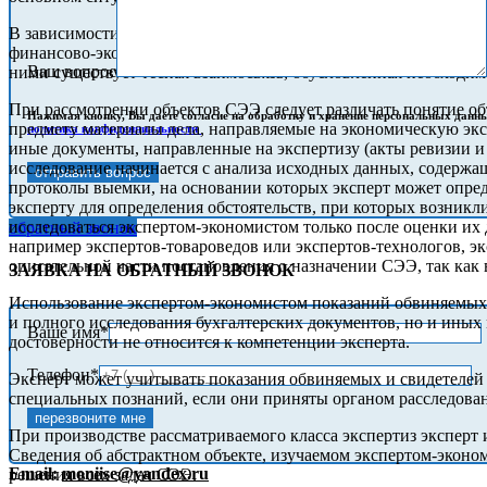
В зависимости от предмета исследования и стоящих перед эксп
финансово-экономическая (СФЭЭ). Причем надо отметить, что 
Ваш вопрос
ними существует тесная взаимосвязь, обусловленная необходим
При рассмотрении объектов СЭЭ следует различать понятие об
Нажимая кнопку, Вы даёте согласие на обработку и хранение персональных данны
предмету материалы дела, направляемые на экономическую экс
политика конфиденциальности
иные документы, направленные на экспертизу (акты ревизии и н
исследование начинается с анализа исходных данных, содержа
протоколы выемки, на основании которых эксперт может опред
эксперту для определения обстоятельств, при которых возник
исследоваться экспертом-экономистом только после оценки их
обратный звонок
например экспертов-товароведов или экспертов-технологов, эк
описательной части постановления о назначении СЭЭ, так как в
ЗАЯВКА НА ОБРАТНЫЙ ЗВОНОК
Использование экспертом-экономистом показаний обвиняемых и
и полного исследования бухгалтерских документов, но и иных 
Ваше имя*
достоверности не относится к компетенции эксперта.
Телефон*
Эксперт может учитывать показания обвиняемых и свидетелей 
специальных познаний, если они приняты органом расследован
При производстве рассматриваемого класса экспертиз эксперт 
Сведения об абстрактном объекте, изучаемом экспертом-эконом
Email:
moniise@yandex.ru
решения всех задач СЭЭ.