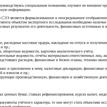
 руководствуясь специальным познаниям, изучают не внешние пр
ванную информацию.
я СЭЭ является формализованное и опосредованное отображение
умента объектом экспертного исследования необходимо наличие
совых результатах его деятельности, финансовых источниках и 
, расходные кассовые ордера, накладные на отпуск и получени
и пр.;
, оборотные ведомости, карточки аналитического учёта;
ительные ведомости, отчёты материально-ответственных лиц, ак
редстоящих расходов, финансовые и бизнес-планы, технико-эко
аланс и приложение к нему, налоговые декларации, финансовые о
 и взносов и пр.;
ирующие производственную, финансовую и хозяйственную деяте
ах ценных бумаг, ставках рефинансирования, курсах валют, инде
кументы учётного характера, то они могут стать объектами ис
альной отчётности.