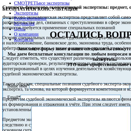
СМОТРЕТЬ
все экспертизы
Сущность финансово-экономической экспертизы: предмет, о
БЕСПЛАТНАЯ КОНСУЛЬТАЦИЯ
Экспертизы
Финансово-экономическая экспертиза представляет собой само
Рецензирование
разбирательстве дел, связанных с преступлениями в сфере эко
Медиация
вопросов требуется применение специальных познаний
Цены
ОСТАЛИСЬ ВОП
О компании
Основу специальных познаний судебного эксперта-экономиста 
Контакты
и налогообложение, банковское дело, экономика труда, особен
арбитражного процесса, а также различных отраслей права (уг
Заполните форму ниже и наши специалисты свяжутс
Мы даем бесплатные консультации по любым вопросам на
Следует отметить, что существуют различные формы использова
экспертизы
аудиторская проверки, результатом которых является составл
ЭТО наше профессиональное 
интегрированный в целях изучения деятельности хозяйствующ
судебной экономической экспертизы.
Таким образом, специальные познания судебного эксперта-экон
Ваше имя*
экспертиз, та основа, на которой формируется компетенция и к
Email*
Предметом судебной экономической экспертизы являются финан
их формирования и отражения в учёте. При этом следует иметь
установленные в ходе расследования или судебного разбирате
Предметом экспертизы определяются решаемые ею задачи. Круг
следствию и суду в выявлении фактов и обстоятельств намере
основном ситуационных задач, хотя в ходе исследования нер