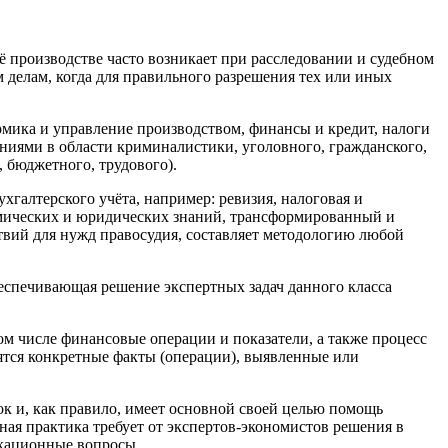
ё производстве часто возникает при расследовании и судебном
 делам, когда для правильного разрешения тех или иных
омика и управление производством, финансы и кредит, налоги
аниями в области криминалистики, уголовного, гражданского,
, бюджетного, трудового).
галтерского учёта, например: ревизия, налоговая и
номических и юридических знаний, трансформированный и
твий для нужд правосудия, составляет методологию любой
беспечивающая решение экспертных задач данного класса
ом числе финансовые операции и показатели, а также процесс
вятся конкретные факты (операции), выявленные или
к и, как правило, имеет основной своей целью помощь
ая практика требует от экспертов-экономистов решения в
икационные вопросы.